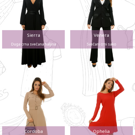
Sierra
Venera
Duga crna svečana haljina
Svečani crni sako
Cordoba
Ophelia