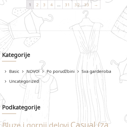
1
2
3
4
…
31
32
33
→
Kategorije
Basic
NOVO!
Po porudžbini
Sva garderoba
Uncategorized
Podkategorije
Casual (za
Bluze i gornji delovi