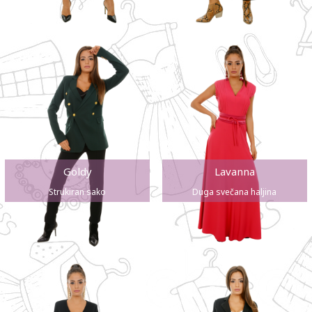
Goldy
Lavanna
Strukiran sako
Duga svečana haljina