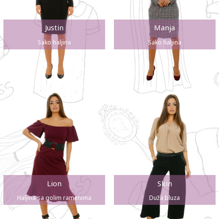
Justin
Manja
Sako haljina
Sako haljina
Lion
Skin
Haljina sa golim ramenima
Duža bluza