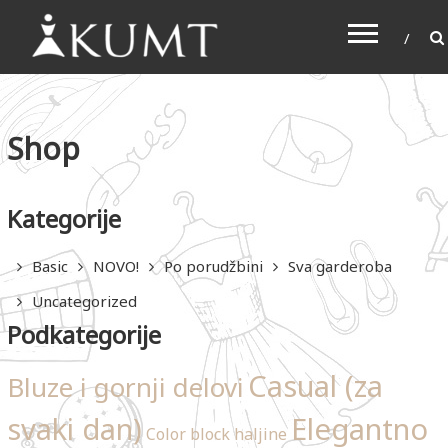
KUMT
Haljine online
Shop
Kategorije
Basic
NOVO!
Po porudžbini
Sva garderoba
Uncategorized
Podkategorije
Casual (za
Bluze i gornji delovi
svaki dan)
Elegantno
Color block haljine