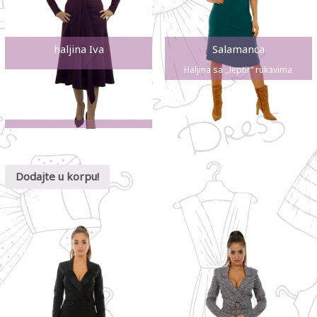
haljina Iva
Salamanca
Haljina sa ,,leptir“ rukavima
Dodajte u korpu!