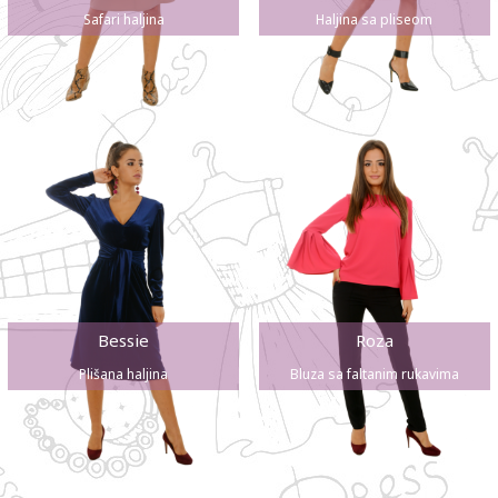
Safari haljina
Haljina sa pliseom
Bessie
Roza
Plišana haljina
Bluza sa faltanim rukavima