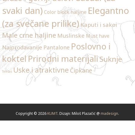
svaki dan)
Elegantno
Color block haljine
(za svečane prilike)
Kaputi i sakoi
Male crne haljine
Muslinske
Must have
Poslovno i
Najprodavanije
Pantalone
Prirodni materijali
koktel
Suknje
Uske i atraktivne
Čipkane
Teksas
Copyright © 2026
KUMT
. Dizajn: Miloš Plazačić @
madesign
.