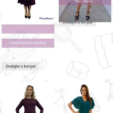
Opis haljine…
Dodajte u korpu!
kajfkjfhaksjfhkjhvkdsjhvkj
Dodajte u korpu!