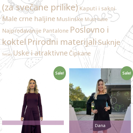
(za svečane prilike)
Kaputi i sakoi
Male crne haljine
Muslinske
Must have
Poslovno i
Najprodavanije
Pantalone
Prirodni materijali
koktel
Suknje
Uske i atraktivne
Čipkane
Teksas
Sale!
Sale!
Dana