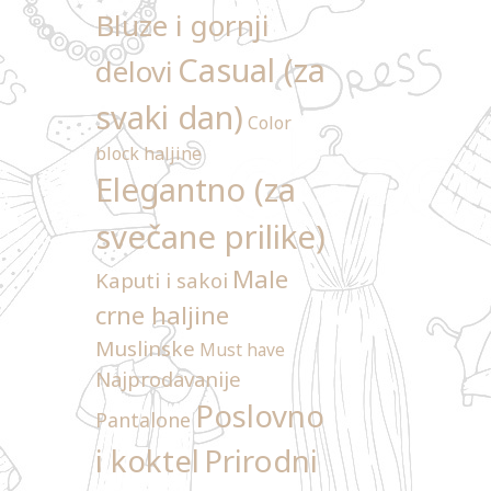
Bluze i gornji
Casual (za
delovi
svaki dan)
Color
block haljine
Elegantno (za
svečane prilike)
Male
Kaputi i sakoi
crne haljine
Muslinske
Must have
Najprodavanije
Poslovno
Pantalone
Prirodni
i koktel