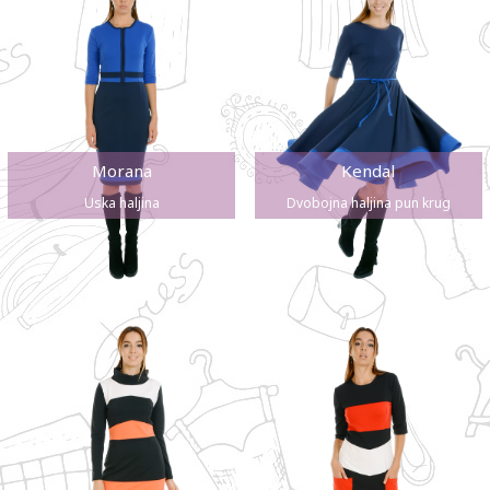
Morana
Kendal
Uska haljina
Dvobojna haljina pun krug