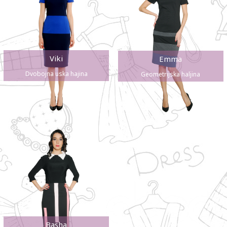
Viki
Emma
Dvobojna uska hajina
Geometrijska haljina
Basha