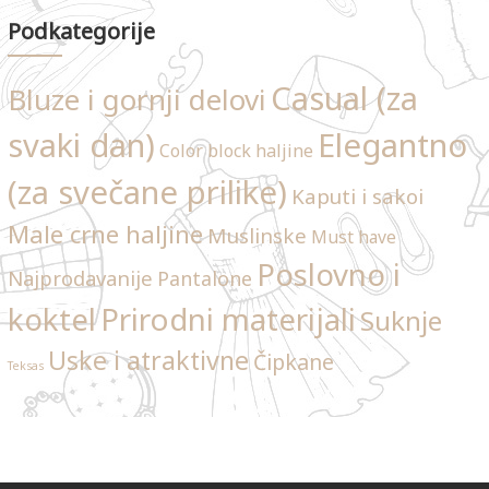
Podkategorije
Casual (za
Bluze i gornji delovi
svaki dan)
Elegantno
Color block haljine
(za svečane prilike)
Kaputi i sakoi
Male crne haljine
Muslinske
Must have
Poslovno i
Najprodavanije
Pantalone
Prirodni materijali
koktel
Suknje
Uske i atraktivne
Čipkane
Teksas