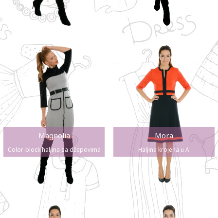
Magnolia
Mora
Color-block haljina sa džepovima
Haljina krojena u A