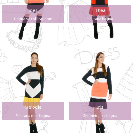
Ines
Thea
Haljina sa rol kragnom
Plisirana haljina
Melodie
Iris
Plisirana mini haljina
Geometrijska haljina