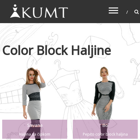
KUMT
Haljine online
Color Block Haljine
Savana
Bo
Haljina sa čipkom
Pepito color block haljina