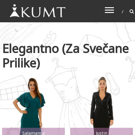
KUMT
Haljine online
Elegantno (za Svečane
Prilike)
Salamanca
Justin