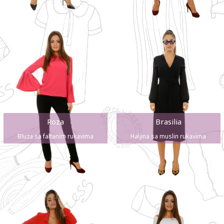
Roza
Brasilia
Bluza sa faltanim rukavima
Haljina sa muslin rukavima