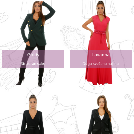
Goldy
Lavanna
Strukiran sako
Duga svečana haljina