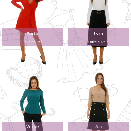
Porto
Lyra
Sako haljina
Duže suknje
Verde
Aja