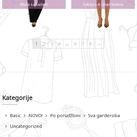
Bluza sa kaišem
Suknja u A iznad kolena
1
2
3
4
…
6
7
8
→
Kategorije
Basic
NOVO!
Po porudžbini
Sva garderoba
Uncategorized