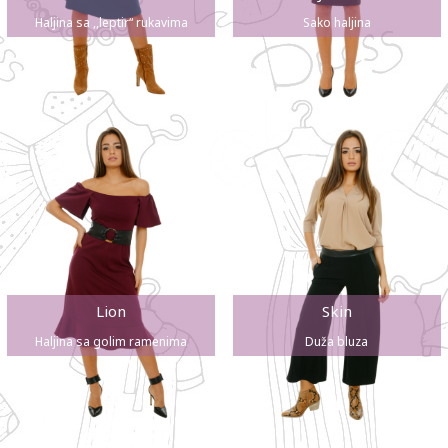
Haljina sa ,,leptir“ rukavima
Sako haljina
Lion
Skin
Haljina sa golim ramenima
Duža bluza