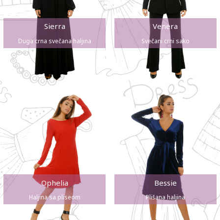
Sierra
Venera
Duga crna svečana haljina
Svečani crni sako
Ophelia
Bessie
Haljina sa pliseom
Plišana haljina