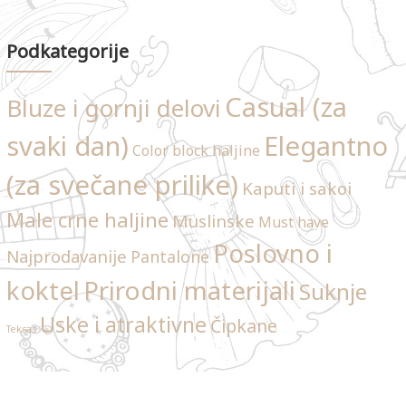
Podkategorije
Casual (za
Bluze i gornji delovi
svaki dan)
Elegantno
Color block haljine
(za svečane prilike)
Kaputi i sakoi
Male crne haljine
Muslinske
Must have
Poslovno i
Najprodavanije
Pantalone
Prirodni materijali
koktel
Suknje
Uske i atraktivne
Čipkane
Teksas