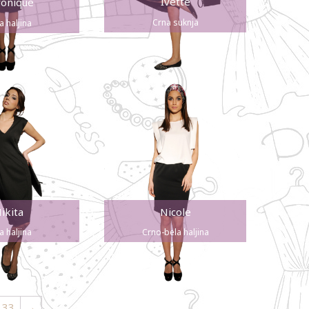
Ivette
onique
Crna suknja
a haljina
ikita
Nicole
a haljina
Crno-bela haljina
33
→