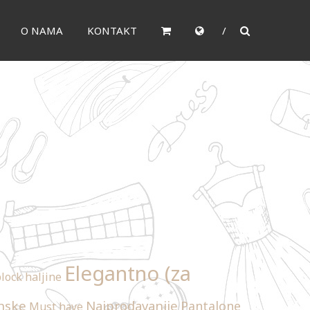
O NAMA
KONTAKT
Elegantno (za
lock haljine
nske
Najprodavanije
Pantalone
Must have