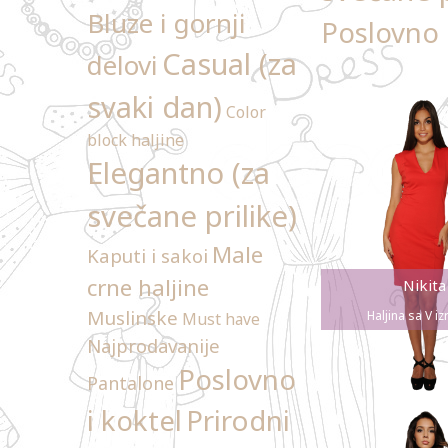
Bluze i gornji
Poslovno 
Casual (za
delovi
svaki dan)
Color
block haljine
Elegantno (za
svečane prilike)
Male
Kaputi i sakoi
crne haljine
Nikita
Muslinske
Haljina sa V i
Must have
Najprodavanije
Poslovno
Pantalone
Prirodni
i koktel