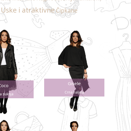
Uske i atraktivne
Čipkane
Gisele
Coco
Crna haljina
a suknja