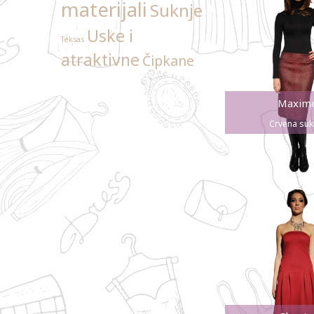
materijali
Suknje
Uske i
Teksas
atraktivne
Čipkane
Maxim
Crvena suk