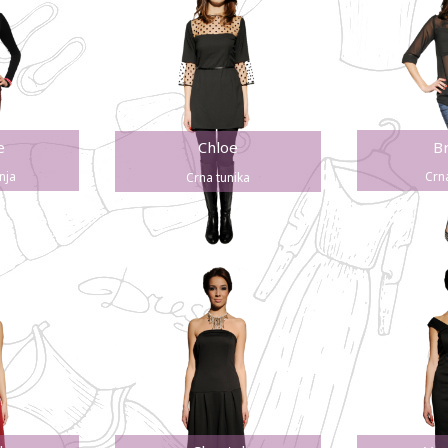
e
Br
Chloe
nja
Crn
Crna tunika