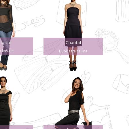
igitte
Chantal
a košulja
Ljubičasta haljina