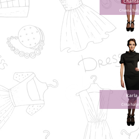
Chanta
Crvena halj
Karla
Crna halji