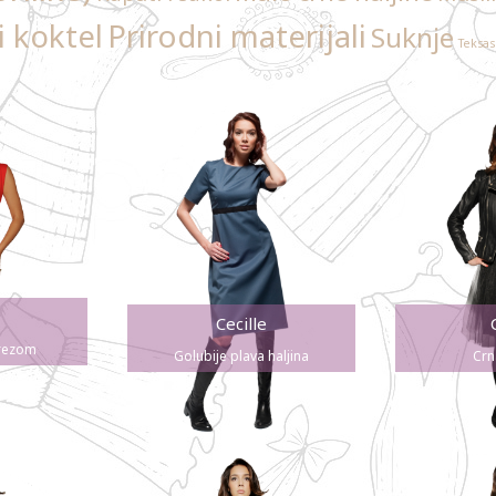
Prirodni materijali
i koktel
Suknje
Teksas
Cecille
zrezom
Golubije plava haljina
Crn