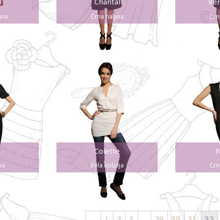
l
Chantal
Ver
ina
Crna haljina
Crn
Colette
N
na
Bela košulja
Crn
←
1
2
3
…
29
30
31
32