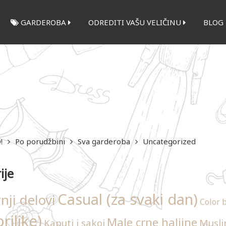
GARDEROBA
ODREDITI VAŠU VELIČINU
BLOG
!
Po porudžbini
Sva garderoba
Uncategorized
ije
Casual (za svaki dan)
nji delovi
Color b
rilike)
Male crne haljine
Kaputi i sakoi
Musli