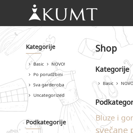
KUMT
Haljine
online
Shop
Kategorije
Basic
NOVO!
Kategorije
Po porudžbini
Basic
NOVO
Sva garderoba
Uncategorized
Podkategor
Bluze i gor
Podkategorije
svečane p