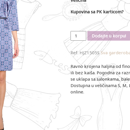
Kupovina sa PK karticom?
Količina
Dodajte u korpu!
Ref.
HJZ1505S
Sva garderob
Ravno krojena haljina od fin
ili bez kaiša. Pogodna za raz
se uklapa sa salonkama, bal
Dostupna u veličinama S, M, 
online.