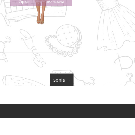
Čipkana haljina bez rukava
Sonia
→