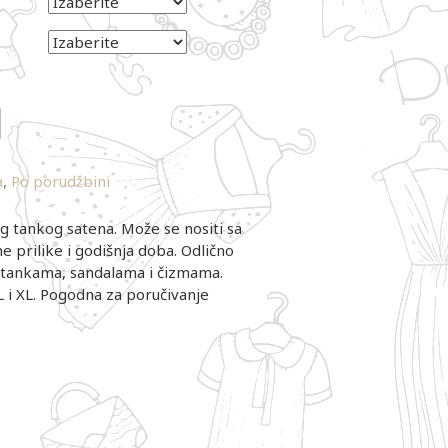
a
,
Po porudžbini
og tankog satena. Može se nositi sa
ne prilike i godišnja doba. Odlično
etankama, sandalama i čizmama.
L i XL. Pogodna za poručivanje