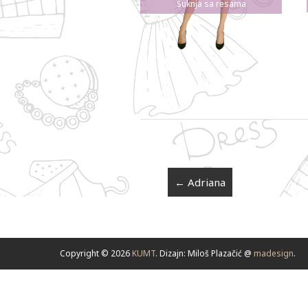
Suknja sa resama
←
Adriana
Copyright © 2026
KUMT
. Dizajn: Miloš Plazačić @
madesign
.