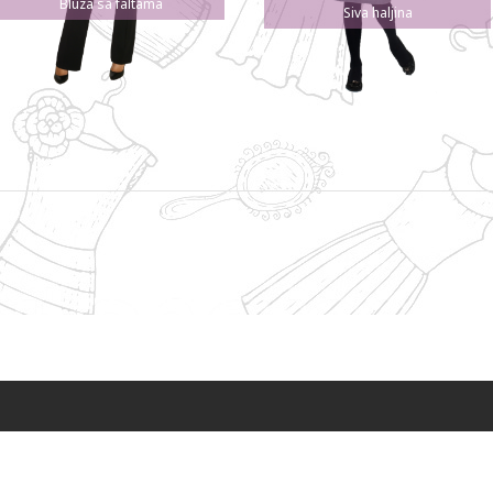
Bluza sa faltama
Siva haljina