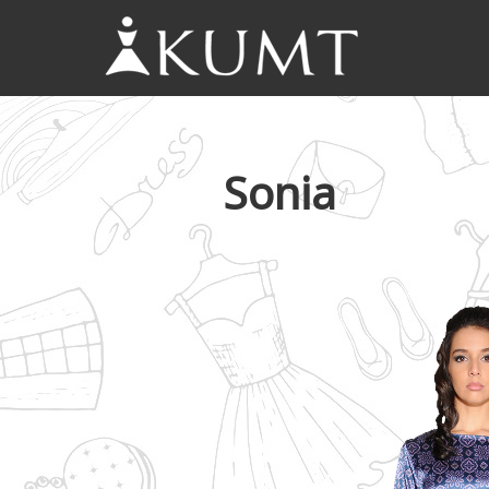
KUMT
Haljine
online
Sonia