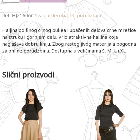
Ref.
HJZ1606C
Sva garderoba
,
Po porudžbini
Haljina od finog crnog bukea i ubačenih delova crne mrežice
na struku i gornjem delu. Vrlo atraktivna haljina koja
naglašava dobru liniju. Zbog rastegljivog materijala pogodna
za online porudzbinu. Dostupna u veličinama S, M, L i XL.
Slični proizvodi