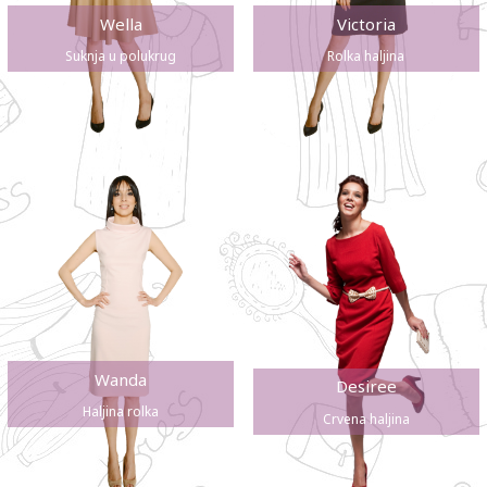
Wella
Victoria
Suknja u polukrug
Rolka haljina
Wanda
Desiree
Haljina rolka
Crvena haljina