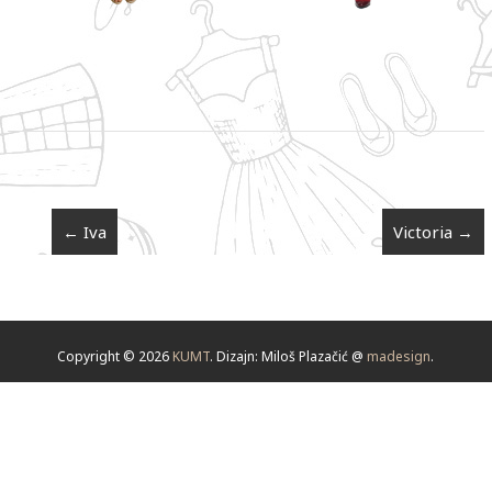
←
Iva
Victoria
→
Copyright © 2026
KUMT
. Dizajn: Miloš Plazačić @
madesign
.