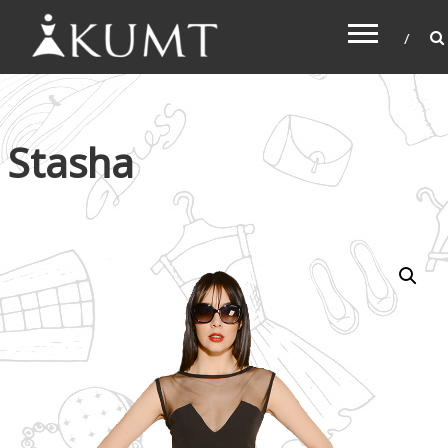
KUMT
Haljine online
Stasha