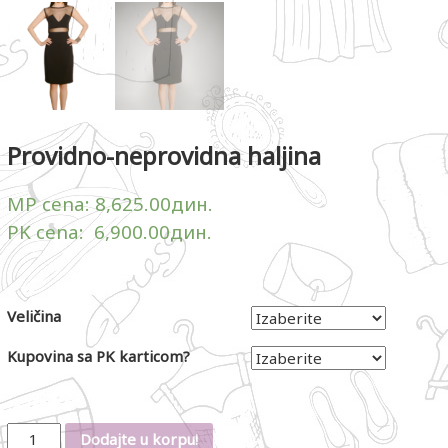
Providno-neprovidna haljina
MP cena:
8,625.00
дин.
PK cena:
6,900.00
дин.
Veličina
Kupovina sa PK karticom?
Količina
Dodajte u korpu!