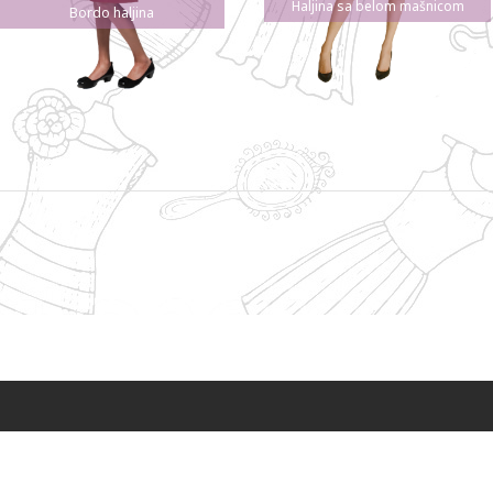
Haljina sa belom mašnicom
Bordo haljina