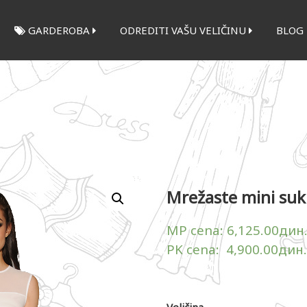
GARDEROBA
ODREDITI VAŠU VELIČINU
BLOG
Mrežaste mini suk
MP cena:
6,125.00
дин
PK cena:
4,900.00
дин.
Veličina