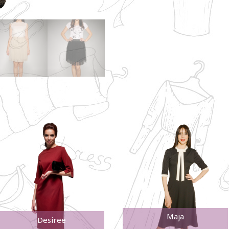
Maja
Desiree