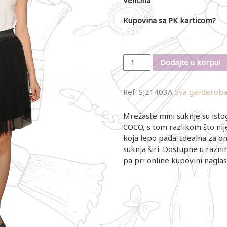
Kupovina sa PK karticom?
Količina
Dodajte u korpu!
Ref.
SJZ1403A
Sva garderob
Mrežaste mini suknje su isto
COCO, s tom razlikom što nije 
koja lepo pada. Idealna za on
suknja širi. Dostupne u razni
pa pri online kupovini naglas