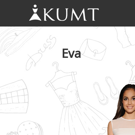
KUMT
Haljine
online
Eva