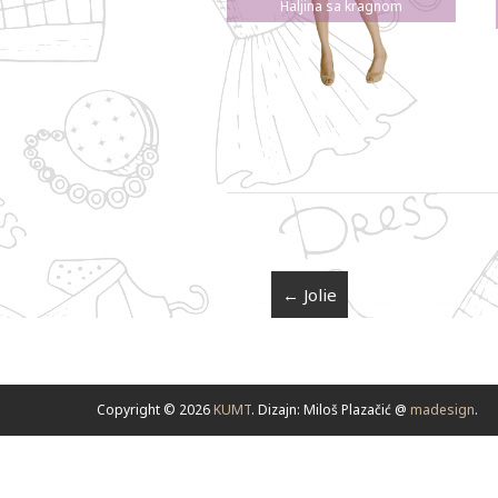
Haljina sa kragnom
←
Jolie
Copyright © 2026
KUMT
. Dizajn: Miloš Plazačić @
madesign
.