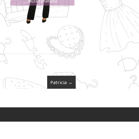
Bluza sa faltama
Patricia
→