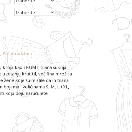
a
,
Po porudžbini
g kroja kao i KUMT tilana suknja
u pitanju krut til, već fina mrežica
e žene koje su mislile da ih tilana
m bojama i veličinama S, M, L i XL,
iti koju boju naručujete.