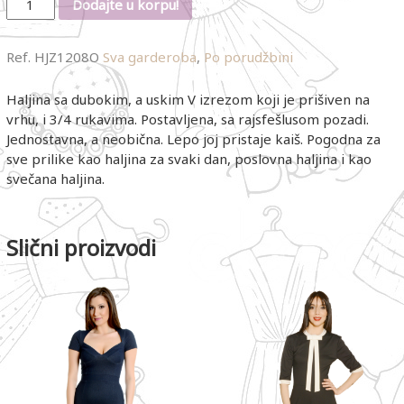
Dodajte u korpu!
Ref.
HJZ1208O
Sva garderoba
,
Po porudžbini
Haljina sa dubokim, a uskim V izrezom koji je prišiven na
vrhu, i 3/4 rukavima. Postavljena, sa rajsfešlusom pozadi.
Jednostavna, a neobična. Lepo joj pristaje kaiš. Pogodna za
sve prilike kao haljina za svaki dan, poslovna haljina i kao
svečana haljina.
Slični proizvodi