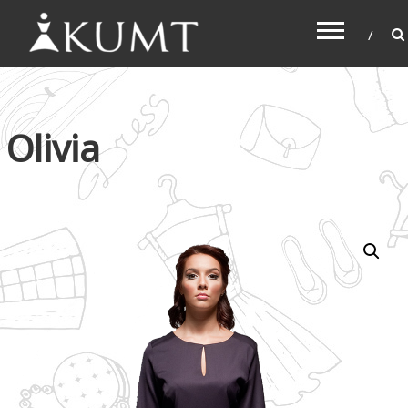
KUMT
Haljine online
Olivia