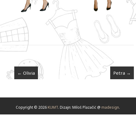
←
Olivia
Petra
→
Copyright © 2026
KUMT
. Dizajn: Miloš Plazačić @
madesign
.