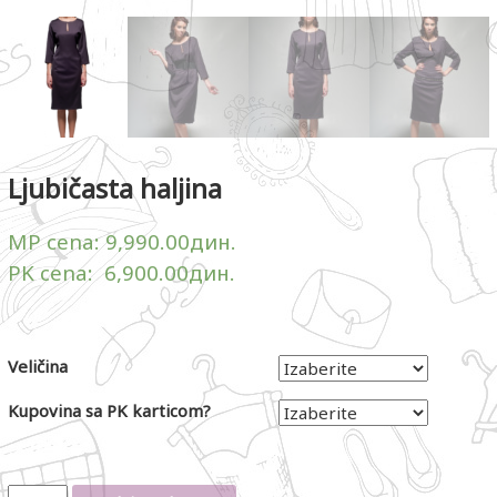
Ljubičasta haljina
MP cena:
9,990.00
дин.
PK cena:
6,900.00
дин.
Veličina
Kupovina sa PK karticom?
Količina