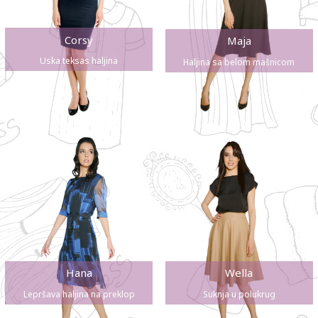
Corsy
Maja
Uska teksas haljina
Haljina sa belom mašnicom
Hana
Wella
Lepršava haljina na preklop
Suknja u polukrug