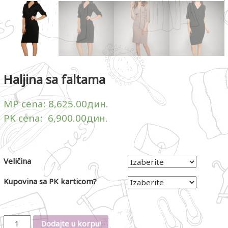
Haljina sa faltama
MP cena:
8,625.00
дин.
PK cena:
6,900.00
дин.
Veličina
Kupovina sa PK karticom?
Količina
Dodajte u korpu!