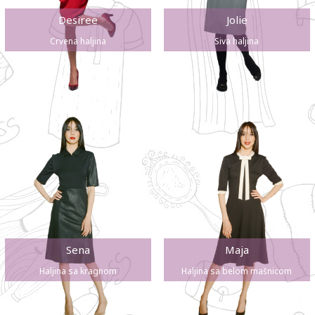
Desiree
Jolie
Crvena haljina
Siva haljina
Sena
Maja
Haljina sa kragnom
Haljina sa belom mašnicom