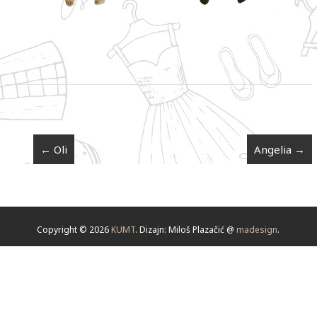
←
Oli
Angelia
→
Copyright © 2026
KUMT
. Dizajn: Miloš Plazačić @
madesign
.