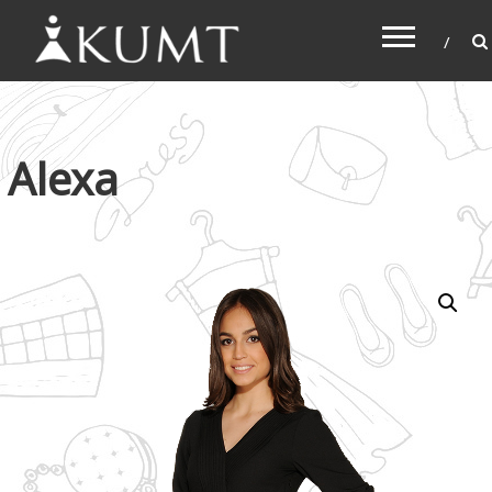
KUMT
Haljine online
Alexa