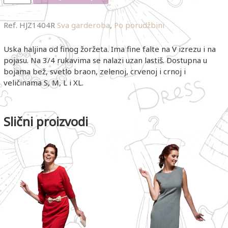
Ref.
HJZ1404R
Sva garderoba
,
Po porudžbini
Uska haljina od finog žoržeta. Ima fine falte na V izrezu i na
pojasu. Na 3/4 rukavima se nalazi uzan lastiš. Dostupna u
bojama bež, svetlo braon, zelenoj, crvenoj i crnoj i
veličinama S, M, L i XL.
Slični proizvodi