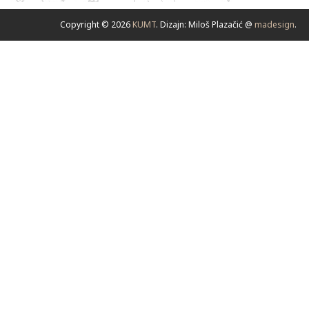
Copyright © 2026
KUMT
. Dizajn: Miloš Plazačić @
madesign
.