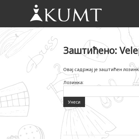
KUMT
Haljine
online
Заштићено: Vele
Овај садржај је заштићен лозинк
Лозинка: