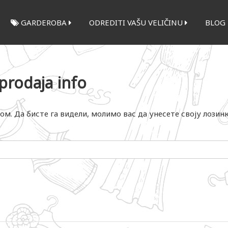
GARDEROBA
ODREDITI VAŠU VELIČINU
BLOG
prodaja info
ом. Да бисте га видели, молимо вас да унесете своју лозин