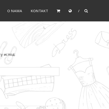
O NAMA
KONTAKT
ку испод: