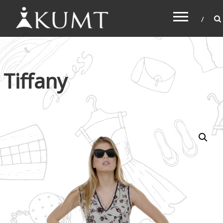
KUMT
Haljine online
Tiffany