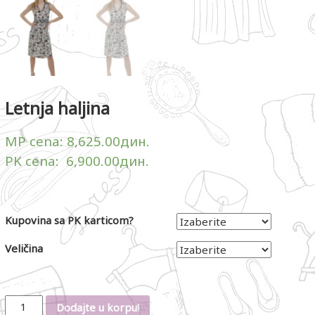
Letnja haljina
MP cena:
8,625.00
дин.
PK cena:
6,900.00
дин.
Kupovina sa PK karticom?
Veličina
Količina
Dodajte u korpu!