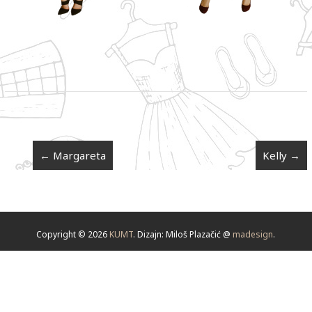
←
Margareta
Kelly
→
Copyright © 2026
KUMT
. Dizajn: Miloš Plazačić @
madesign
.