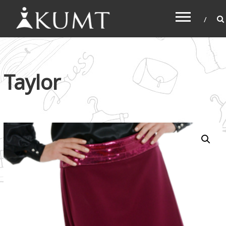
KUMT
Haljine online
Taylor