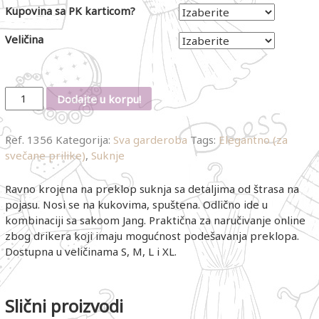
Kupovina sa PK karticom?
Veličina
Količina
Dodajte u korpu!
Ref.
1356
Kategorija:
Sva garderoba
Tags:
Elegantno (za
svečane prilike)
,
Suknje
Ravno krojena na preklop suknja sa detaljima od štrasa na
pojasu. Nosi se na kukovima, spuštena. Odlično ide u
kombinaciji sa sakoom Jang. Praktična za naručivanje online
zbog drikera koji imaju mogućnost podešavanja preklopa.
Dostupna u veličinama S, M, L i XL.
Slični proizvodi