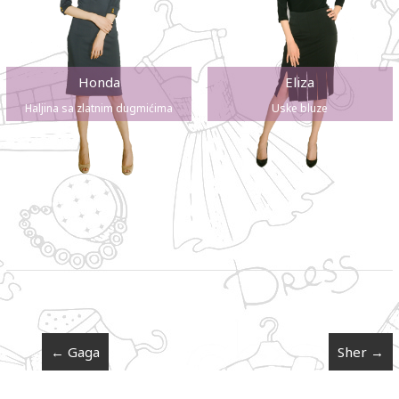
Honda
Eliza
Haljina sa zlatnim dugmićima
Uske bluze
←
Gaga
Sher
→