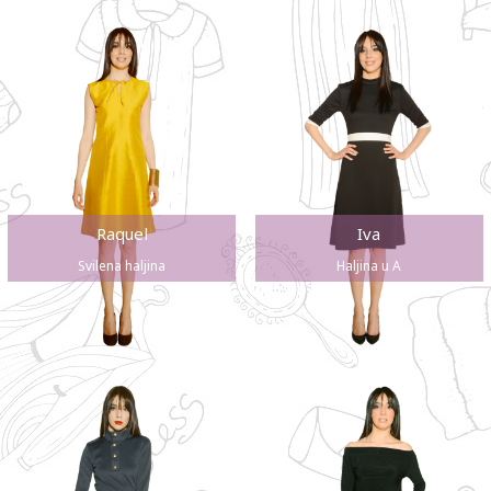
Raquel
Iva
Svilena haljina
Haljina u A