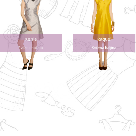
Xenia
Raquel
Svilena haljina
Svilena haljina