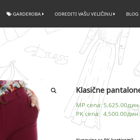
GARDEROBA
ODREDITI VAŠU VELIČINU
BLOG
Klasične pantalon
MP cena:
5,625.00
дин
PK cena:
4,500.00
дин.
Kupovina sa PK karticom?