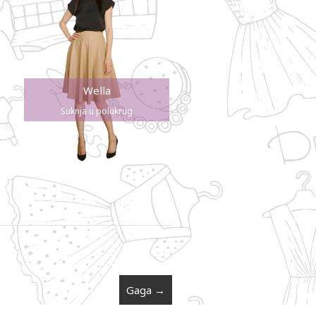
Wella
Suknja u polukrug
Gaga
→