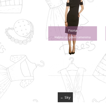
Fiona
Haljina sa golim ramenima
←
Sky