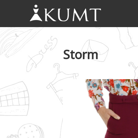
KUMT
Haljine
online
Storm