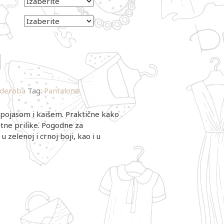
rderoba
Tag:
Pantalone
 pojasom i kaišem. Praktične kako
ntne prilike. Pogodne za
 zelenoj i crnoj boji, kao i u