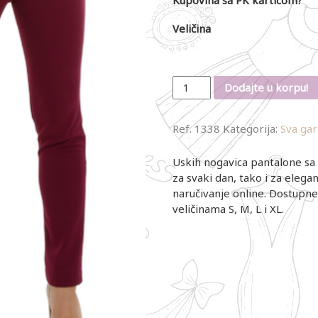
Veličina
Količina
Dodajte u korpu!
Ref.
1338
Kategorija:
Sva ga
Uskih nogavica pantalone sa
za svaki dan, tako i za elega
naručivanje online. Dostupne u
veličinama S, M, L i XL.