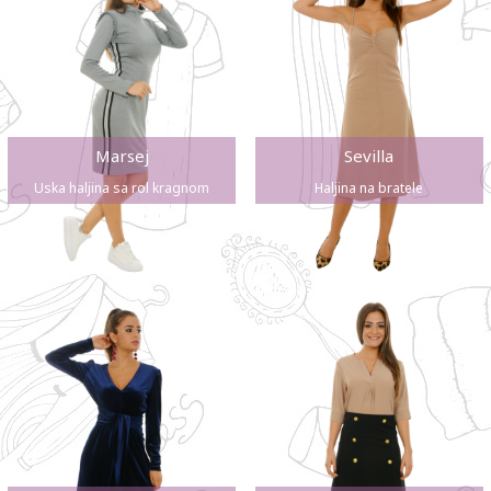
Marsej
Sevilla
Uska haljina sa rol kragnom
Haljina na bratele