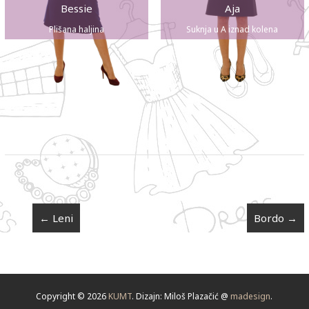
Bessie
Aja
Plišana haljina
Suknja u A iznad kolena
←
Leni
Bordo
→
Copyright © 2026
KUMT
. Dizajn: Miloš Plazačić @
madesign
.