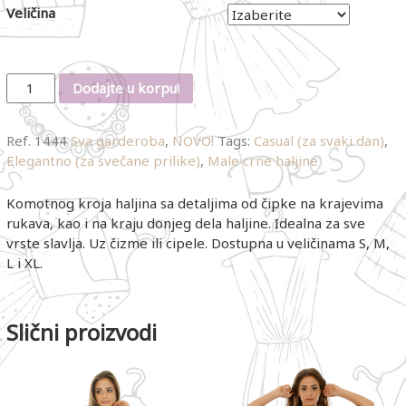
Veličina
Količina
Dodajte u korpu!
Ref.
1444
Sva garderoba
,
NOVO!
Tags:
Casual (za svaki dan)
,
Elegantno (za svečane prilike)
,
Male crne haljine
Komotnog kroja haljina sa detaljima od čipke na krajevima
rukava, kao i na kraju donjeg dela haljine. Idealna za sve
vrste slavlja. Uz čizme ili cipele. Dostupna u veličinama S, M,
L i XL.
Slični proizvodi