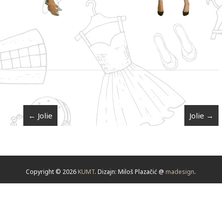
←
Jolie
Jolie
→
Copyright © 2026
KUMT
. Dizajn: Miloš Plazačić @
madesign
.