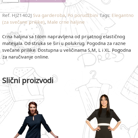
Ref.
HJZ1402J
Sva garderoba
,
Po porudžbini
Tags:
Elegantno
(za svečane prilike)
,
Male crne haljine
Crna haljina sa tilom napravljena od prijatnog elastičnog
mateijala. Od struka se širi u polukrug. Pogodna za razne
svečane prilike. Dostupna u veličinama S,M, L i XL. Pogodna
za naručivanje online.
Slični proizvodi