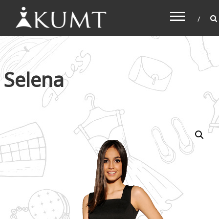
KUMT
Haljine online
Selena