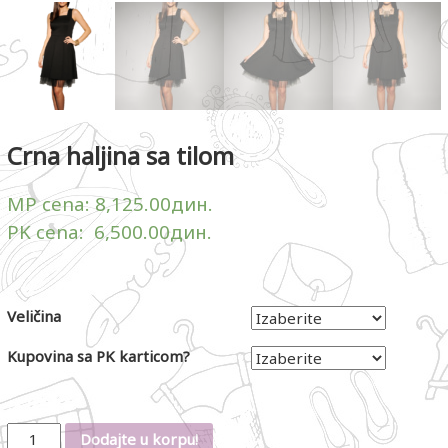
Crna haljina sa tilom
MP cena:
8,125.00
дин.
PK cena:
6,500.00
дин.
Veličina
Kupovina sa PK karticom?
Količina
Dodajte u korpu!