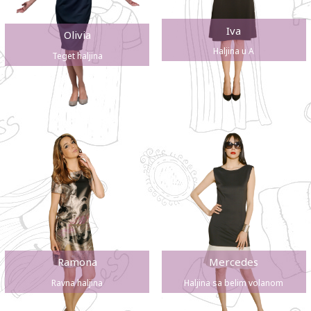
Iva
Olivia
Haljina u A
Teget haljina
Ramona
Mercedes
Ravna haljina
Haljina sa belim volanom