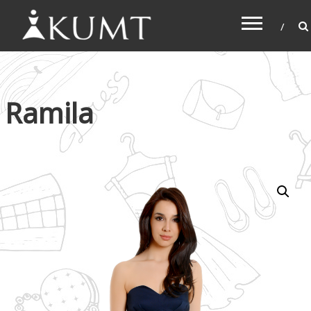
KUMT
Haljine online
Ramila