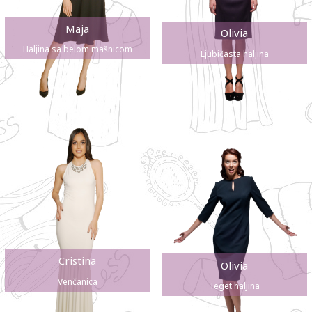
Maja
Olivia
Haljina sa belom mašnicom
Ljubičasta haljina
Cristina
Olivia
Venčanica
Teget haljina