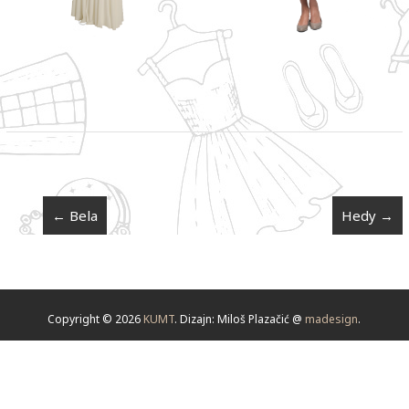
←
Bela
Hedy
→
Copyright © 2026
KUMT
. Dizajn: Miloš Plazačić @
madesign
.