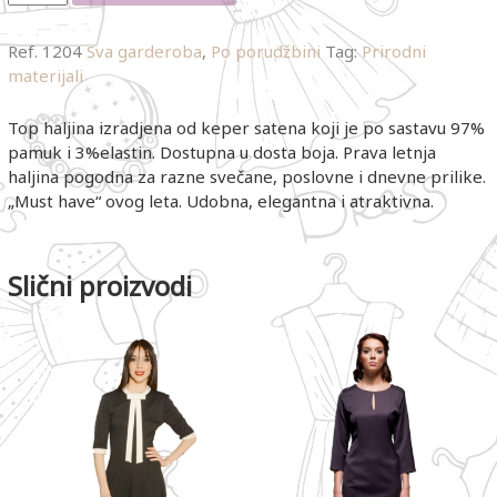
Ref.
1204
Sva garderoba
,
Po porudžbini
Tag:
Prirodni
materijali
Top haljina izradjena od keper satena koji je po sastavu 97%
pamuk i 3%elastin. Dostupna u dosta boja. Prava letnja
haljina pogodna za razne svečane, poslovne i dnevne prilike.
„Must have“ ovog leta. Udobna, elegantna i atraktivna.
Slični proizvodi