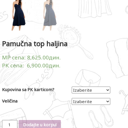
Pamučna top haljina
MP cena:
8,625.00
дин.
PK cena:
6,900.00
дин.
Kupovina sa PK karticom?
Veličina
Količina
Dodajte u korpu!