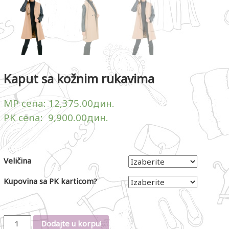
Kaput sa kožnim rukavima
MP cena:
12,375.00
дин.
PK cena:
9,900.00
дин.
Veličina
Kupovina sa PK karticom?
Količina
Dodajte u korpu!