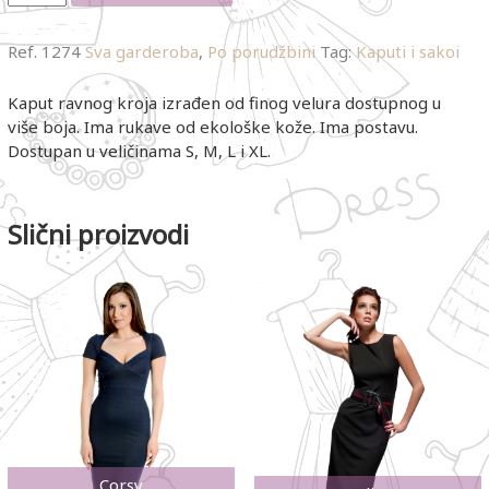
Ref.
1274
Sva garderoba
,
Po porudžbini
Tag:
Kaputi i sakoi
Kaput ravnog kroja izrađen od finog velura dostupnog u
više boja. Ima rukave od ekološke kože. Ima postavu.
Dostupan u veličinama S, M, L i XL.
Slični proizvodi
Corsy