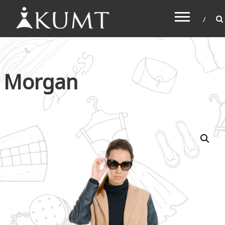
KUMT
Haljine online
Morgan