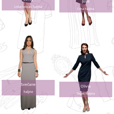
Jolie
Uska teksas haljina
Crna haljina
Svečane
Olivia
haljine
Teget haljina