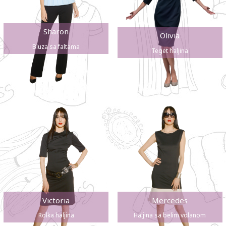
Sharon
Olivia
Bluza sa faltama
Teget haljina
Victoria
Mercedes
Rolka haljina
Haljina sa belim volanom