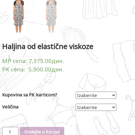
Haljina od elastične viskoze
MP cena:
7,375.00
дин.
PK cena:
5,900.00
дин.
Kupovina sa PK karticom?
Veličina
Količina
Dodajte u korpu!