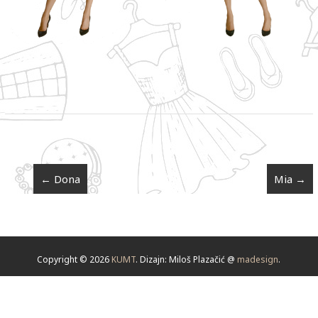
←
Dona
Mia
→
Copyright © 2026
KUMT
. Dizajn: Miloš Plazačić @
madesign
.