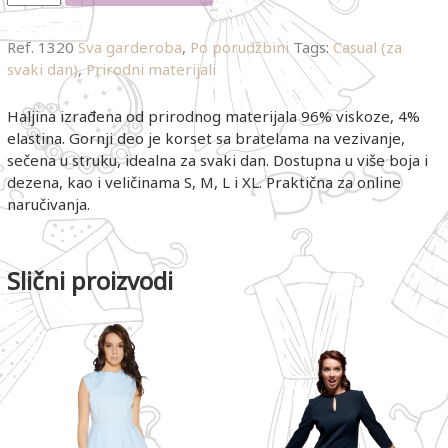
Ref.
1320
Sva garderoba
,
Po porudžbini
Tags:
Casual (za
svaki dan)
,
Prirodni materijali
Haljina izrađena od prirodnog materijala 96% viskoze, 4%
elastina. Gornji deo je korset sa bratelama na vezivanje,
sečena u struku, idealna za svaki dan. Dostupna u više boja i
dezena, kao i veličinama S, M, L i XL. Praktična za online
naručivanja.
Slični proizvodi