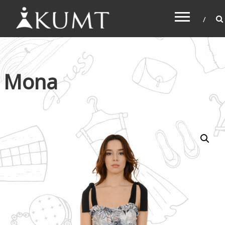
KUMT
Haljine online
Mona