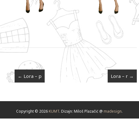
←
Lora – p
Lora – r
→
Copyright © 2026
KUMT
. Dizajn: Miloš Plazačić @
madesign
.