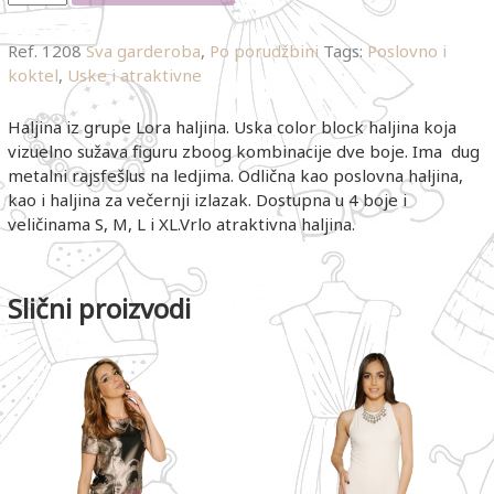
Ref.
1208
Sva garderoba
,
Po porudžbini
Tags:
Poslovno i
koktel
,
Uske i atraktivne
Haljina iz grupe Lora haljina. Uska color block haljina koja
vizuelno sužava figuru zboog kombinacije dve boje. Ima dug
metalni rajsfešlus na ledjima. Odlična kao poslovna haljina,
kao i haljina za večernji izlazak. Dostupna u 4 boje i
veličinama S, M, L i XL.Vrlo atraktivna haljina.
Slični proizvodi