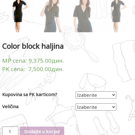
Color block haljina
MP cena:
9,375.00
дин.
PK cena:
7,500.00
дин.
Kupovina sa PK karticom?
Veličina
Količina
Dodajte u korpu!