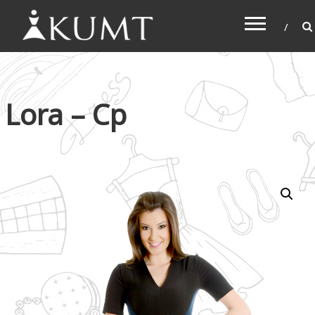
KUMT
Haljine online
Lora – Cp