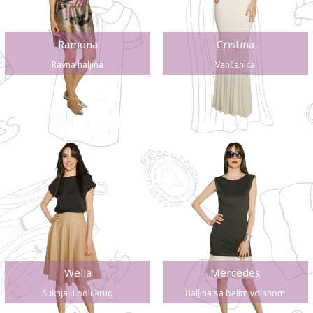
Ramona
Cristina
Ravna haljina
Venčanica
Wella
Mercedes
Suknja u polukrug
Haljina sa belim volanom