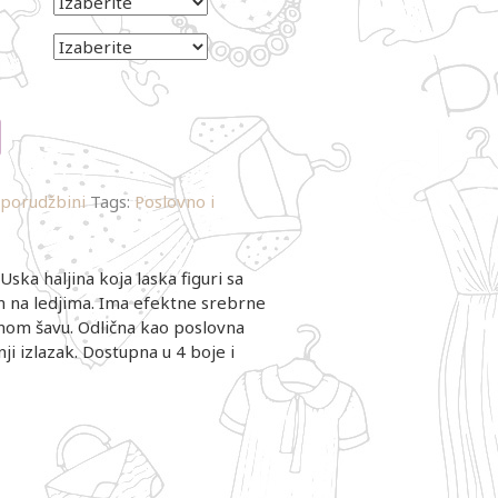
 porudžbini
Tags:
Poslovno i
 Uska haljina koja laska figuri sa
 na ledjima. Ima efektne srebrne
om šavu. Odlična kao poslovna
nji izlazak. Dostupna u 4 boje i