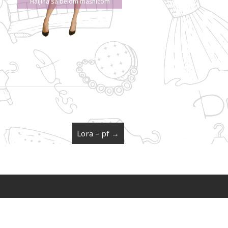
Haljina sa belom mašnicom
Lora – pf
→