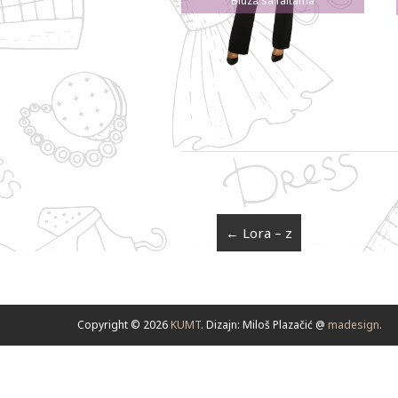
Bluza sa faltama
←
Lora – z
Copyright © 2026
KUMT
. Dizajn: Miloš Plazačić @
madesign
.