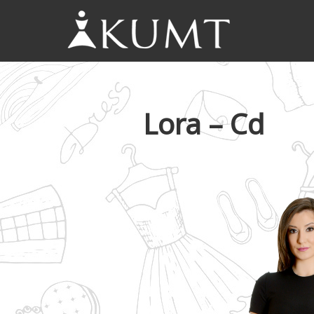
KUMT
Haljine
online
Lora – Cd