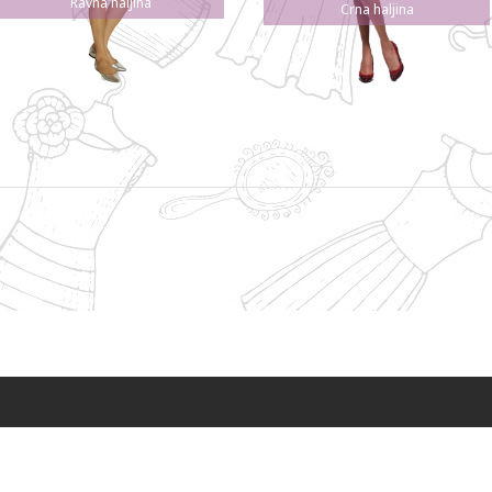
Ravna haljina
Crna haljina