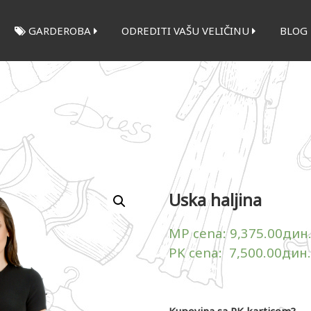
GARDEROBA
ODREDITI VAŠU VELIČINU
BLOG
Uska haljina
MP cena:
9,375.00
дин
PK cena:
7,500.00
дин.
Kupovina sa PK karticom?