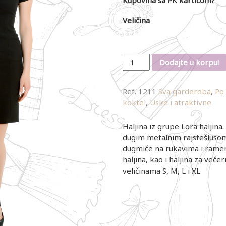
Veličina
Količina
Dodajte u korpu!
Ref.
1211
Sva garderoba
,
Po
koktel
,
Uske i atraktivne
Haljina iz grupe Lora haljina.
dugim metalnim rajsfešlusom
dugmiće na rukavima i ramen
haljina, kao i haljina za večer
veličinama S, M, L i XL.