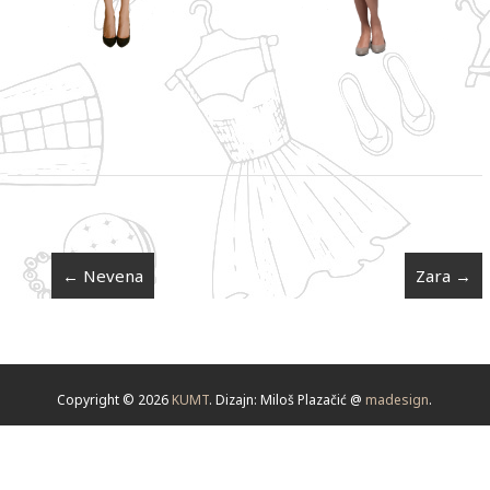
←
Nevena
Zara
→
Copyright © 2026
KUMT
. Dizajn: Miloš Plazačić @
madesign
.