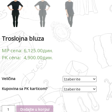
Troslojna bluza
MP cena:
6,125.00
дин.
PK cena:
4,900.00
дин.
Veličina
Kupovina sa PK karticom?
Količina
Dodajte u korpu!