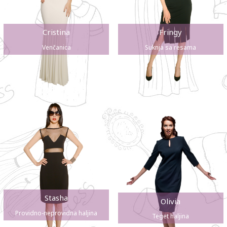
Cristina
Fringy
Venčanica
Suknja sa resama
Stasha
Olivia
Providno-neprovidna haljina
Teget haljina