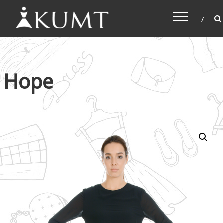
KUMT
Haljine online
Hope