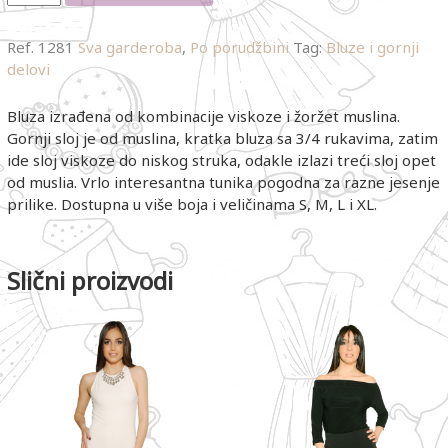
Ref.
1281
Sva garderoba
,
Po porudžbini
Tag:
Bluze i gornji
delovi
Bluza izrađena od kombinacije viskoze i žoržet muslina.
Gornji sloj je od muslina, kratka bluza sa 3/4 rukavima, zatim
ide sloj viskoze do niskog struka, odakle izlazi treći sloj opet
od muslia. Vrlo interesantna tunika pogodna za razne jesenje
prilike. Dostupna u više boja i veličinama S, M, L i XL.
Slični proizvodi