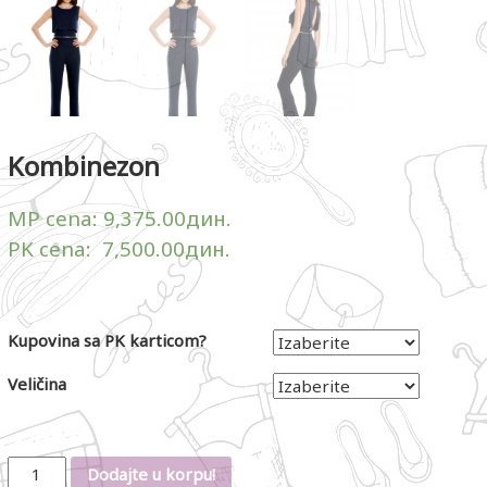
Kombinezon
MP cena:
9,375.00
дин.
PK cena:
7,500.00
дин.
Kupovina sa PK karticom?
Veličina
Količina
Dodajte u korpu!