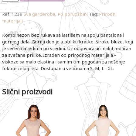
Ref.
1239
Sva garderoba
,
Po porudžbini
Tag:
Prirodni
materijali
Kombinezon bez rukava sa lastišem na spoju pantalona i
gornjeg dela. Gornji deo je u obliku kratke, široke bluze, koji
je sečen na leđima po sredini. Uz odgovarajući nakit, odličan
za svečane prilike. Izrađen od prirodnog materijala –
viskoze sa malo elastina i samim tim pogodan za nošenje
tokom celog leta. Dostupan u veličinama S, M, L i XL.
Slični proizvodi