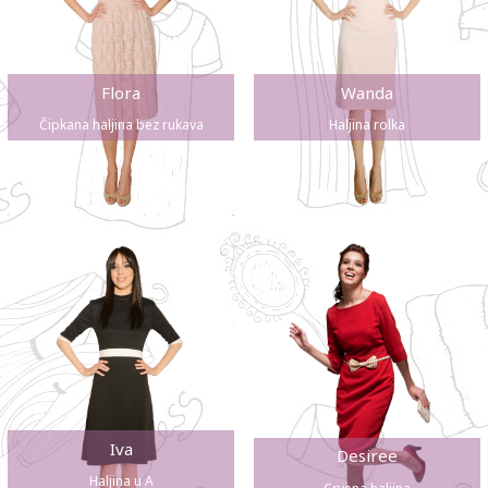
Flora
Wanda
Čipkana haljina bez rukava
Haljina rolka
Iva
Desiree
Haljina u A