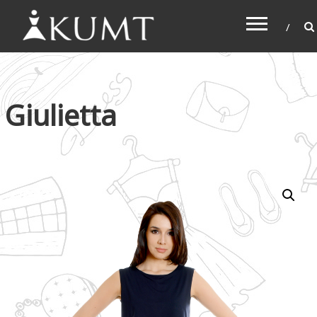
KUMT
Haljine online
Giulietta