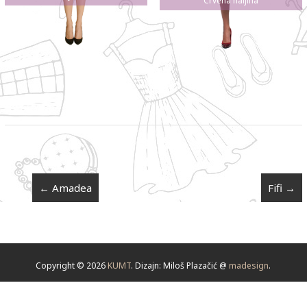
Crvena haljina
←
Amadea
Fifi
→
Copyright © 2026
KUMT
. Dizajn: Miloš Plazačić @
madesign
.