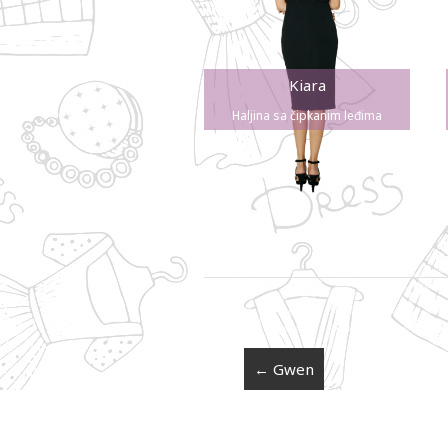
Kiara
Haljina sa čipkanim leđima
←
Gwen