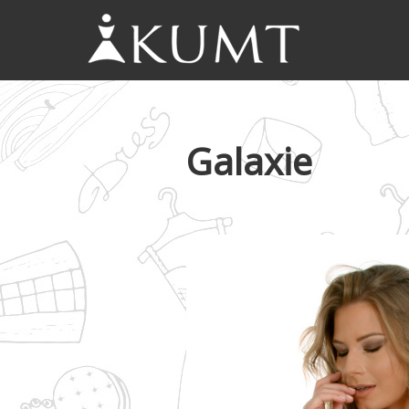
KUMT
Haljine
online
Galaxie