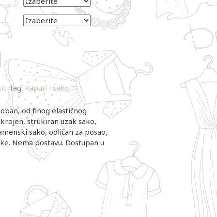
ic
Tag:
Kaputi i sakoi
oban, od finog elastičnog
Ukrojen, strukiran uzak sako,
amenski sako, odličan za posao,
like. Nema postavu. Dostupan u