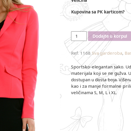
Kupovina sa PK karticom?
Količina
Dodajte u korpu!
Ref.
1168
Sva garderoba
,
Bas
Sportsko-elegantan sako. Ud
materijala koji se ne gužva. 
dostupan u dosta boja. Višen
kao i za manje formalne pri
veličinama S, M, L i XL.