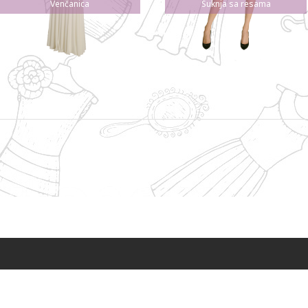
Venčanica
Suknja sa resama