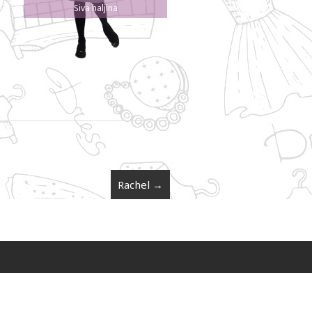
Siva haljina
Rachel
→