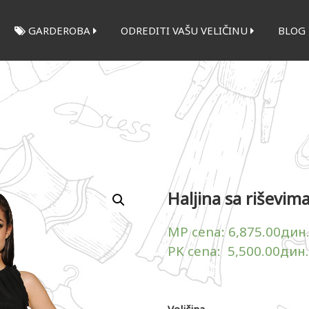
GARDEROBA
ODREDITI VAŠU VELIČINU
BLOG
Haljina sa riševim
MP cena:
6,875.00
дин
PK cena:
5,500.00
дин.
Veličina