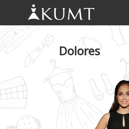
KUMT
Haljine
online
Dolores