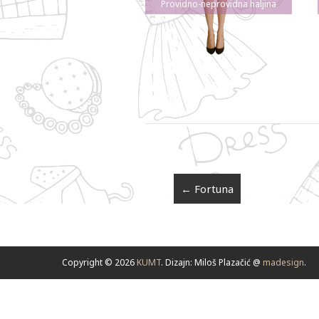
Providno-neprovidna haljina
←
Fortuna
Copyright © 2026
KUMT
. Dizajn: Miloš Plazačić @
madesign
.