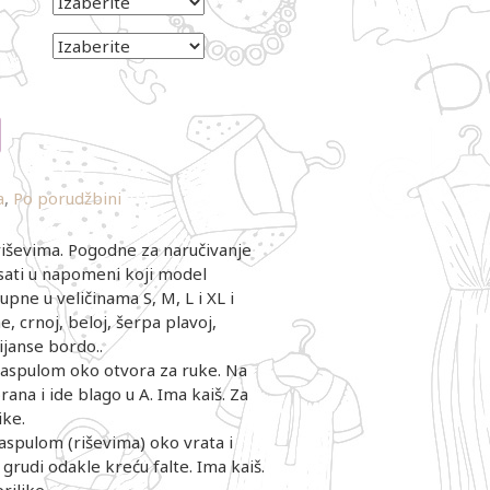
a
,
Po porudžbini
riševima. Pogodne za naručivanje
sati u napomeni koji model
tupne u veličinama S, M, L i XL i
e, crnoj, beloj, šerpa plavoj,
nijanse bordo..
paspulom oko otvora za ruke. Na
brana i ide blago u A. Ima kaiš. Za
ike.
paspulom (riševima) oko vrata i
grudi odakle kreću falte. Ima kaiš.
rilike.