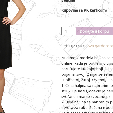
Kupovina sa PK karticom?
Količina
Dodajte u korpu!
Ref.
HJZ1403C
Sva garderob
Nudimo 2 modela haljina sa 
online, kada je potrebno upi
naručujete i u kojoj boji. Dos
bojama: sivoj, 2 nijanse zelen
ljubičastoj, žutoj, crvenoj, 2 
1. Crna haljina sa nabranim 
struku je lastiš, odakle je na
svečane i manje svečane pril
2. Bela haljina sa nabranim 
otvora za ruke. Sečena ispod 
Za svečane i manje svečane p