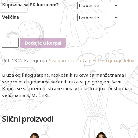
Kupovina sa PK karticom?
Veličina
Količina
Dodajte u korpu!
Ref.
1342
Kategorija:
Sva garderoba
Tag:
Bluze i gornji delovi
Bluza od finog satena, raskošnih rukava sa manžetnama i
srebrnim dugmadima sečenih rukava po gornjem šavu.
Kopča se sa prednje strane i ima visoku kragnu. Dostupna u
veličinama S, M, L i XL.
Slični proizvodi