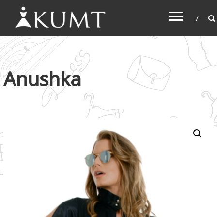
KUMT
Haljine online
Anushka