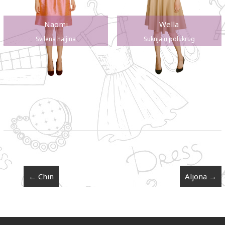
Naomi
Wella
Svilena haljina
Suknja u polukrug
←
Chin
Aljona
→