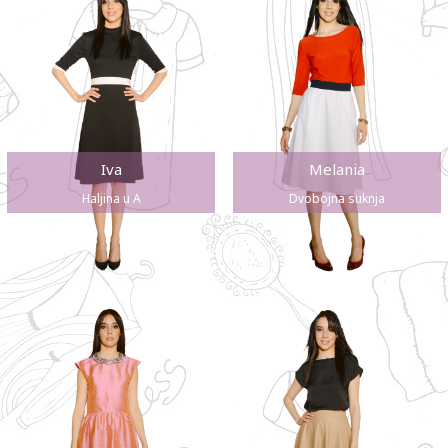
Iva
Melania
Haljina u A
Dvobojna suknja